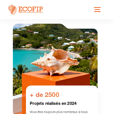
Skip
Toggl
to
content
Navig
Qui est ECOFIP ?
Nos Services
Nos Implantations
Secteurs éligibles
+ de 2500
Projets réalisés en 2024
Actus
Vous êtes toujours plus nombreux à nous