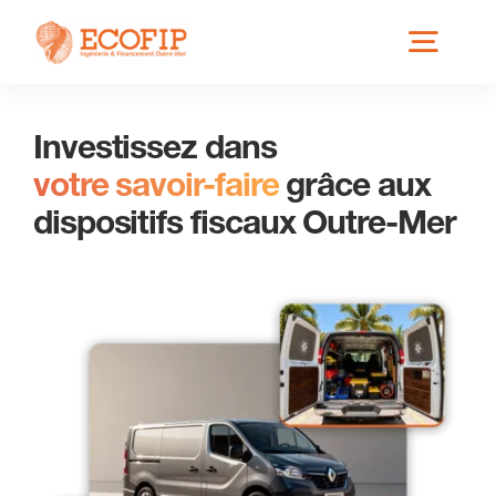
Skip
Toggl
to
content
Navig
Investissez dans
Qui est ECOFIP ?
votre savoir-faire
grâce aux
dispositifs fiscaux Outre-Mer
Nos Services
Nos Implantations
Secteurs éligibles
Actus