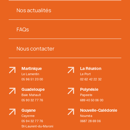
Nos actualités
FAQs
Nous contacter
Martinique
La Réunion
Le Lamentin
Le Port
05 96 51 20 00
02 62 42 22 32
Guadeloupe
Polynésie
Baie Mahault
Papeete
05 90 32 77 76
689 40 50 06 00
Guyane
Nouvelle-Calédonie
Cayenne
Nouméa
05 94 32 77 76
0687 28 69 06
St-Laurent-du-Maroni