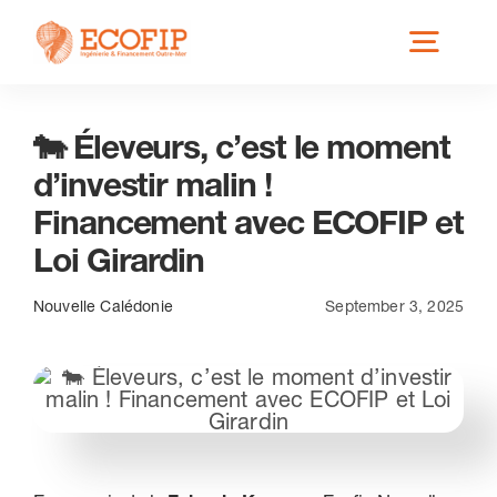
Skip
Toggl
to
content
Navig
🐄 Éleveurs, c’est le moment
Qui est ECOFIP ?
d’investir malin !
Financement avec ECOFIP et
Nos Services
Loi Girardin
Nos Implantations
Nouvelle Calédonie
September 3, 2025
Secteurs éligibles
Actus