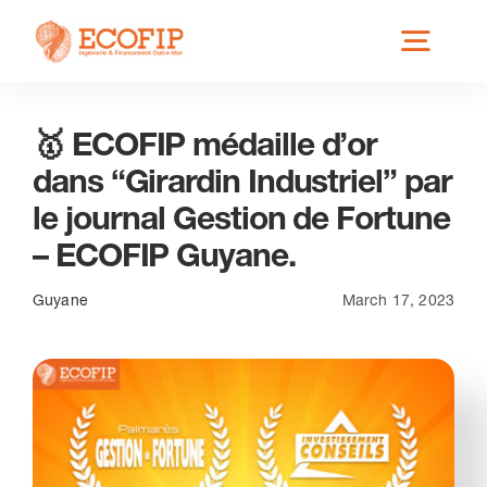
Skip
Toggl
to
content
Navig
🥇 ECOFIP médaille d’or
Qui est ECOFIP ?
dans “Girardin Industriel” par
le journal Gestion de Fortune
Nos Services
– ECOFIP Guyane.
Nos Implantations
Guyane
March 17, 2023
Secteurs éligibles
Actus