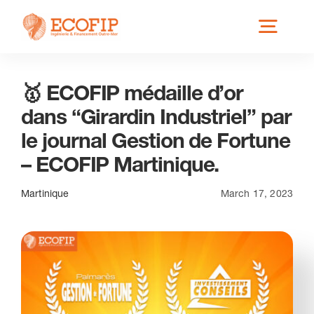
Skip
Toggl
to
content
Navig
🥇 ECOFIP médaille d’or
Qui est ECOFIP ?
dans “Girardin Industriel” par
le journal Gestion de Fortune
Nos Services
– ECOFIP Martinique.
Nos Implantations
Martinique
March 17, 2023
Secteurs éligibles
Actus