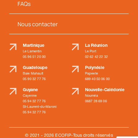
FAQs
Nous contacter
Martinique
La Réunion
Le Lamentin
Le Port
05 96 51 20 00
02 62 42 22 32
Guadeloupe
Polynésie
Baie Mahault
Papeete
05 90 32 77 76
689 40 50 06 00
Guyane
Nouvelle-Calédonie
Cayenne
Nouméa
05 94 32 77 76
0687 28 69 06
St-Laurent-du-Maroni
05 94 32 77 76
© 2021 - 2026 ECOFIP-Tous droits réservés