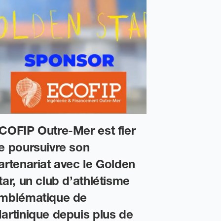
COFIP Outre-Mer est fier
Retour s
e poursuivre son
end au S
artenariat avec le Golden
Bâtisseur
tar, un club d’athlétisme
01/04/2026
mblématique de
artinique depuis plus de