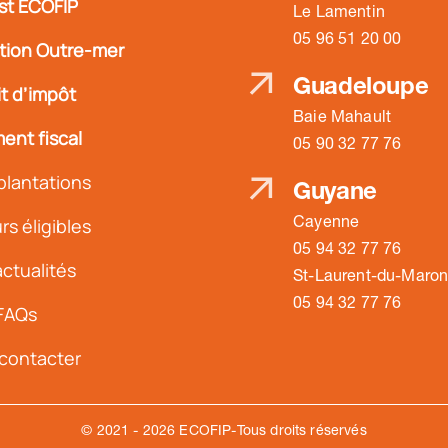
st ECOFIP
Le Lamentin
05 96 51 20 00
ation Outre-mer
Guadeloupe
t d’impôt
Baie Mahault
ent fiscal
05 90 32 77 76
plantations
Guyane
Cayenne
s éligibles
05 94 32 77 76
ctualités
St-Laurent-du-Maron
05 94 32 77 76
FAQs
contacter
© 2021 - 2026 ECOFIP-Tous droits réservés