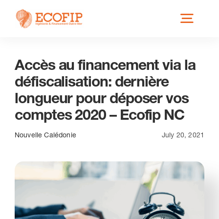
Skip
Toggl
to
content
Navig
Accès au financement via la
Qui est ECOFIP ?
défiscalisation: dernière
longueur pour déposer vos
Nos Services
comptes 2020 – Ecofip NC
Nos Implantations
Nouvelle Calédonie
July 20, 2021
Secteurs éligibles
Actus