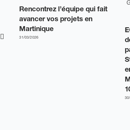
Rencontrez l’équipe qui fait
avancer vos projets en
Martinique
E
♂️
31/03/2026
d
p
S
e
M
1
30