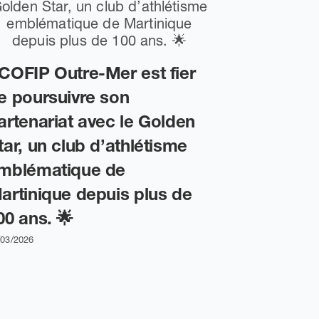
Retour s
end au S
COFIP Outre-Mer est fier
Bâtisseur
e poursuivre son
01/04/2026
artenariat avec le Golden
tar, un club d’athlétisme
mblématique de
artinique depuis plus de
00 ans. 🌟
/03/2026