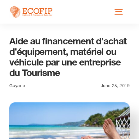
Skip
Toggl
to
content
Navig
Aide au financement d’achat
Qui est ECOFIP ?
d’équipement, matériel ou
véhicule par une entreprise
Nos Services
du Tourisme
Nos Implantations
Guyane
June 25, 2019
Secteurs éligibles
Actus