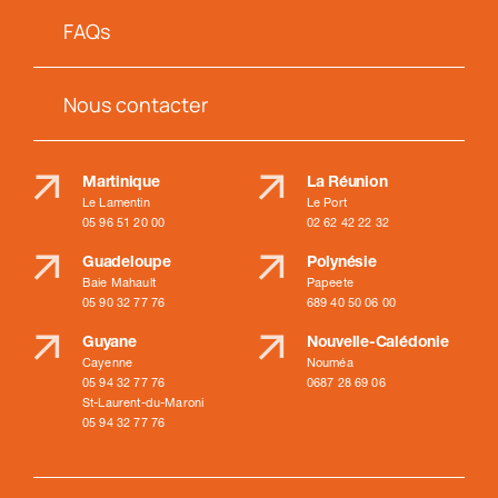
FAQs
Nous contacter
Martinique
La Réunion
Le Lamentin
Le Port
05 96 51 20 00
02 62 42 22 32
Guadeloupe
Polynésie
Baie Mahault
Papeete
05 90 32 77 76
689 40 50 06 00
Guyane
Nouvelle-Calédonie
Cayenne
Nouméa
05 94 32 77 76
0687 28 69 06
St-Laurent-du-Maroni
05 94 32 77 76