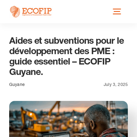
Skip
Toggl
to
content
Navig
Aides et subventions pour le
Qui est ECOFIP ?
développement des PME :
guide essentiel – ECOFIP
Nos Services
Guyane.
Nos Implantations
Guyane
July 3, 2025
Secteurs éligibles
Actus