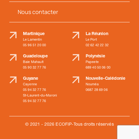
Nous contacter
Martinique
La Réunion
Le Lamentin
Le Port
05 96 51 20 00
02 62 42 22 32
Guadeloupe
Polynésie
Baie Mahault
Papeete
05 90 32 77 76
689 40 50 06 00
Guyane
Nouvelle-Calédonie
Cayenne
Nouméa
05 94 32 77 76
0687 28 69 06
St-Laurent-du-Maroni
05 94 32 77 76
© 2021 - 2026 ECOFIP-Tous droits réservés