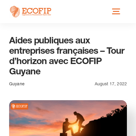
Skip
Toggl
to
content
Navig
Aides publiques aux
Qui est ECOFIP ?
entreprises françaises – Tour
d’horizon avec ECOFIP
Nos Services
Guyane
Nos Implantations
Guyane
August 17, 2022
Secteurs éligibles
Actus