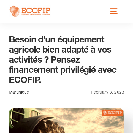
Skip
Toggl
to
content
Navig
Besoin d’un équipement
Qui est ECOFIP ?
agricole bien adapté à vos
activités ? Pensez
Nos Services
financement privilégié avec
ECOFIP.
Nos Implantations
Martinique
February 3, 2023
Secteurs éligibles
Actus