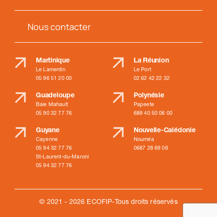
Nous contacter
Martinique
La Réunion
Le Lamentin
Le Port
05 96 51 20 00
02 62 42 22 32
Guadeloupe
Polynésie
Baie Mahault
Papeete
05 90 32 77 76
689 40 50 06 00
Guyane
Nouvelle-Calédonie
Cayenne
Nouméa
05 94 32 77 76
0687 28 69 06
St-Laurent-du-Maroni
05 94 32 77 76
© 2021 - 2026 ECOFIP-Tous droits réservés