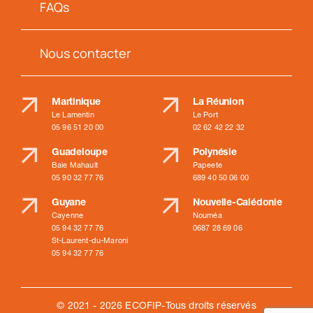
FAQs
Nous contacter
Martinique
La Réunion
Le Lamentin
Le Port
05 96 51 20 00
02 62 42 22 32
Guadeloupe
Polynésie
Baie Mahault
Papeete
05 90 32 77 76
689 40 50 06 00
Guyane
Nouvelle-Calédonie
Cayenne
Nouméa
05 94 32 77 76
0687 28 69 06
St-Laurent-du-Maroni
05 94 32 77 76
© 2021 - 2026 ECOFIP-Tous droits réservés