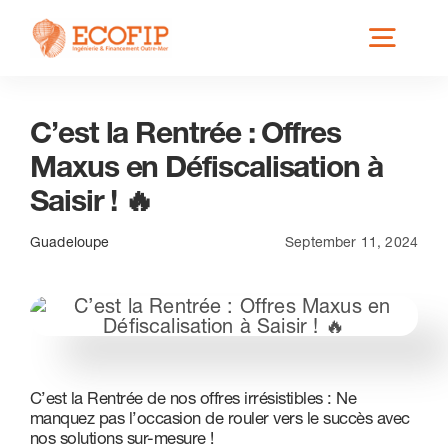
Skip
Toggl
to
content
Navig
C’est la Rentrée : Offres
Qui est ECOFIP ?
Maxus en Défiscalisation à
Saisir ! 🔥
Nos Services
Guadeloupe
September 11, 2024
Nos Implantations
Secteurs éligibles
C’est la Rentrée de nos offres irrésistibles : Ne
manquez pas l’occasion de rouler vers le succès avec
Actus
nos solutions sur-mesure !