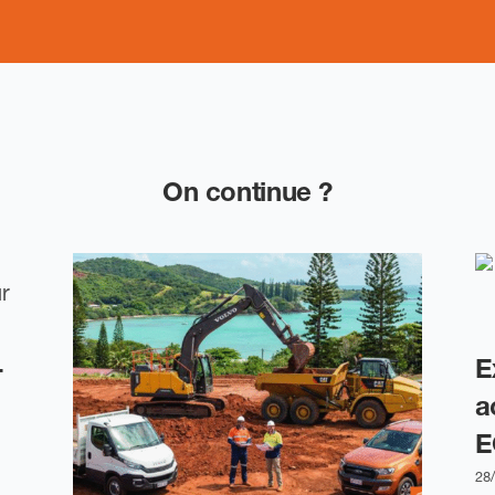
On continue ?
-
E
a
E
28