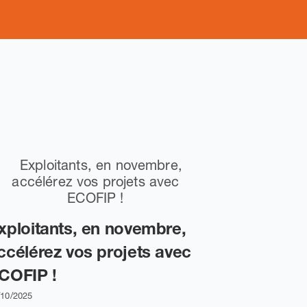
xploitants, en novembre,
L’équipe
ccélérez vos projets avec
Calédonie
COFIP !
cœur de 
/10/2025
25/03/2026