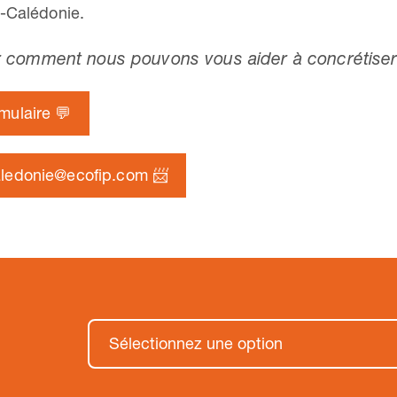
e-Calédonie.
 comment nous pouvons vous aider à concrétiser
mulaire 💬
aledonie@ecofip.com 📨