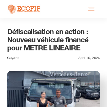
Skip
Toggl
to
content
Navig
Défiscalisation en action :
Qui est ECOFIP ?
Nouveau véhicule financé
pour METRE LINEAIRE
Nos Services
Guyane
April 16, 2024
Nos Implantations
Secteurs éligibles
Actus