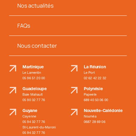
Nos actualités
FAQs
Nous contacter
Martinique
La Réunion
Le Lamentin
Le Port
05 96 51 20 00
02 62 42 22 32
Guadeloupe
Polynésie
Baie Mahault
Papeete
05 90 32 77 76
689 40 50 06 00
Guyane
Nouvelle-Calédonie
Cayenne
Nouméa
05 94 32 77 76
0687 28 69 06
St-Laurent-du-Maroni
05 94 32 77 76