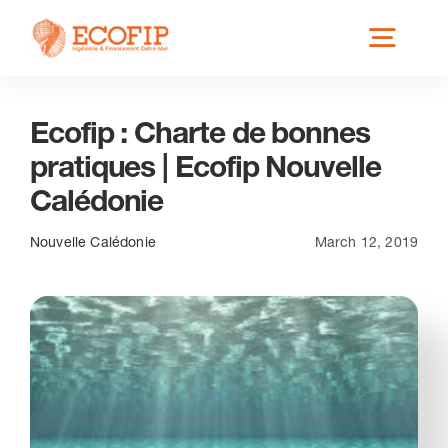
Skip
Toggl
to
content
Navig
Ecofip : Charte de bonnes
Qui est ECOFIP ?
pratiques | Ecofip Nouvelle
Calédonie
Nos Services
Nouvelle Calédonie
March 12, 2019
Nos Implantations
Secteurs éligibles
Actus