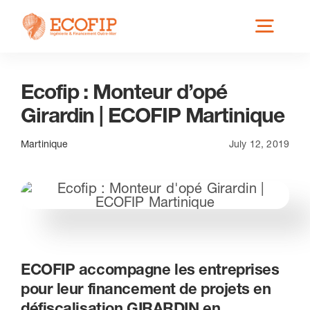
Skip
Toggl
to
content
Navig
Ecofip : Monteur d’opé
Qui est ECOFIP ?
Girardin | ECOFIP Martinique
Nos Services
Martinique
July 12, 2019
Nos Implantations
Secteurs éligibles
ECOFIP accompagne les entreprises
pour leur financement de projets en
Actus
défiscalisation GIRARDIN en