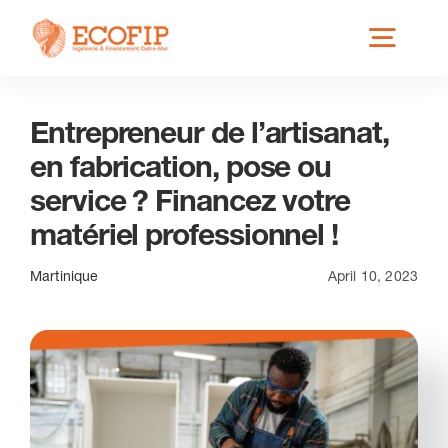
Skip
Toggl
to
content
Navig
Entrepreneur de l’artisanat,
Qui est ECOFIP ?
en fabrication, pose ou
service ? Financez votre
Nos Services
matériel professionnel !
Nos Implantations
Martinique
April 10, 2023
Secteurs éligibles
Actus