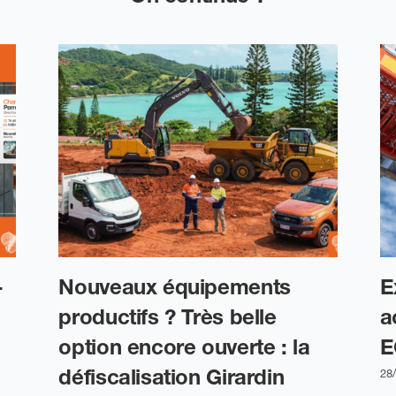
-
Nouveaux équipements
E
productifs ? Très belle
a
option encore ouverte : la
E
défiscalisation Girardin
28