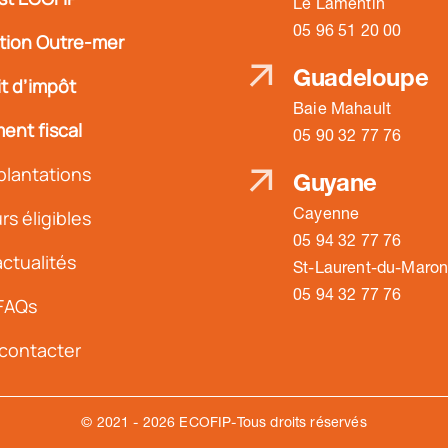
Le Lamentin
05 96 51 20 00
ation Outre-mer
Guadeloupe
t d’impôt
Baie Mahault
ent fiscal
05 90 32 77 76
plantations
Guyane
Cayenne
s éligibles
05 94 32 77 76
ctualités
St-Laurent-du-Maron
05 94 32 77 76
FAQs
contacter
© 2021 - 2026 ECOFIP-Tous droits réservés