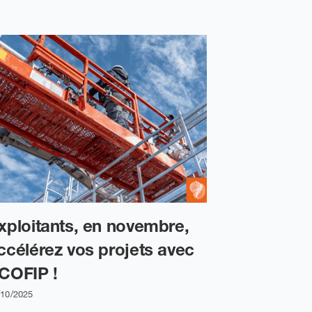
xploitants, en novembre,
L’équipe
ccélérez vos projets avec
Calédonie
COFIP !
cœur de 
/10/2025
25/03/2026