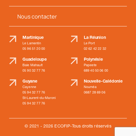
Nous contacter
Martinique
La Réunion
Le Lamentin
Le Port
05 96 51 20 00
02 62 42 22 32
Guadeloupe
Polynésie
Baie Mahault
Papeete
05 90 32 77 76
689 40 50 06 00
Guyane
Nouvelle-Calédonie
Cayenne
Nouméa
05 94 32 77 76
0687 28 69 06
St-Laurent-du-Maroni
05 94 32 77 76
© 2021 - 2026 ECOFIP-Tous droits réservés