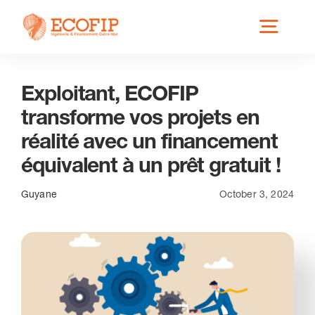
Skip
Toggl
to
content
Navig
Exploitant, ECOFIP
Qui est ECOFIP ?
transforme vos projets en
réalité avec un financement
Nos Services
équivalent à un prêt gratuit !
Nos Implantations
Guyane
October 3, 2024
Secteurs éligibles
Actus