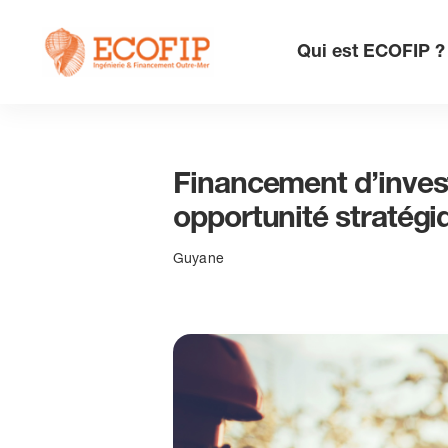
Skip
to
Qui est ECOFIP ?
content
Financement d’invest
opportunité stratégi
Guyane