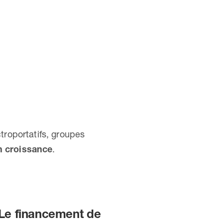
ctroportatifs, groupes
n croissance
.
 Le
financement de