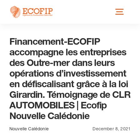
Skip
Toggl
to
content
Navig
Financement-ECOFIP
Qui est ECOFIP ?
accompagne les entreprises
des Outre-mer dans leurs
Nos Services
opérations d’investissement
en défiscalisant grâce à la loi
Nos Implantations
Girardin. Témoignage de CLR
AUTOMOBILES | Ecofip
Secteurs éligibles
Nouvelle Calédonie
Nouvelle Calédonie
December 8, 2021
Actus