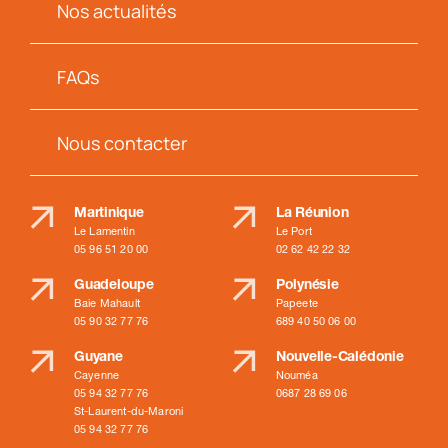
Nos actualités
FAQs
Nous contacter
Martinique
La Réunion
Le Lamentin
Le Port
05 96 51 20 00
02 62 42 22 32
Guadeloupe
Polynésie
Baie Mahault
Papeete
05 90 32 77 76
689 40 50 06 00
Guyane
Nouvelle-Calédonie
Cayenne
Nouméa
05 94 32 77 76
0687 28 69 06
St-Laurent-du-Maroni
05 94 32 77 76