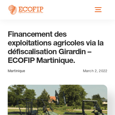
Skip
Toggl
to
content
Navig
Financement des
Qui est ECOFIP ?
exploitations agricoles via la
défiscalisation Girardin –
Nos Services
ECOFIP Martinique.
Nos Implantations
Martinique
March 2, 2022
Secteurs éligibles
Actus