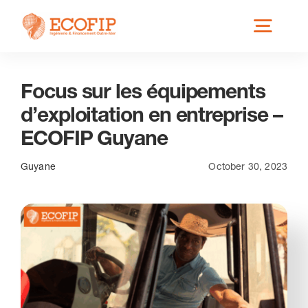
Skip
Toggl
to
content
Navig
Focus sur les équipements
Qui est ECOFIP ?
d’exploitation en entreprise –
ECOFIP Guyane
Nos Services
Guyane
October 30, 2023
Nos Implantations
Secteurs éligibles
Actus