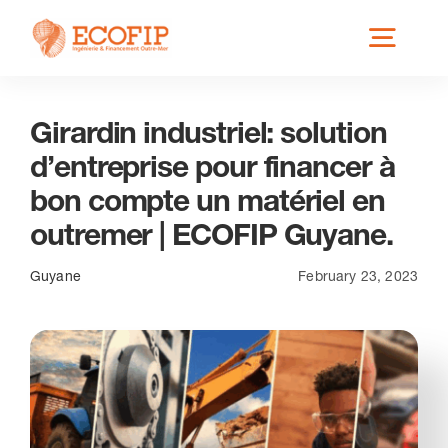
Skip
Toggl
to
content
Navig
Girardin industriel: solution
Qui est ECOFIP ?
d’entreprise pour financer à
bon compte un matériel en
Nos Services
outremer | ECOFIP Guyane.
Nos Implantations
Guyane
February 23, 2023
Secteurs éligibles
Actus