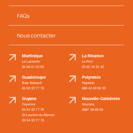
FAQs
Nous contacter
Martinique
La Réunion
Le Lamentin
Le Port
05 96 51 20 00
02 62 42 22 32
Guadeloupe
Polynésie
Baie Mahault
Papeete
05 90 32 77 76
689 40 50 06 00
Guyane
Nouvelle-Calédonie
Cayenne
Nouméa
05 94 32 77 76
0687 28 69 06
St-Laurent-du-Maroni
05 94 32 77 76