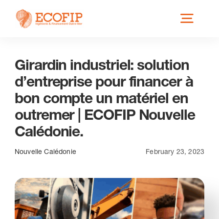
Skip
Toggl
to
content
Navig
Girardin industriel: solution
Qui est ECOFIP ?
d’entreprise pour financer à
bon compte un matériel en
Nos Services
outremer | ECOFIP Nouvelle
Calédonie.
Nos Implantations
Nouvelle Calédonie
February 23, 2023
Secteurs éligibles
Actus