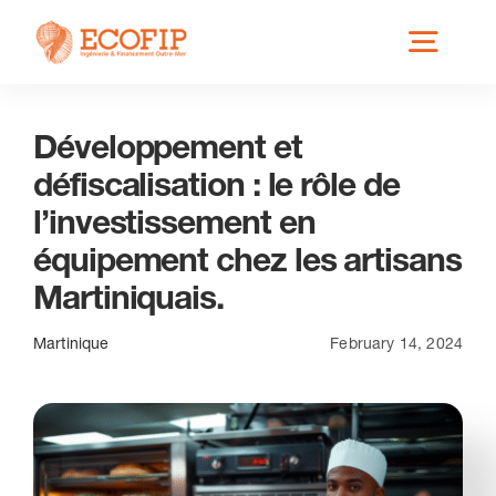
Skip
Toggl
to
content
Navig
Développement et
Qui est ECOFIP ?
défiscalisation : le rôle de
l’investissement en
Nos Services
équipement chez les artisans
Martiniquais.
Nos Implantations
Martinique
February 14, 2024
Secteurs éligibles
Actus