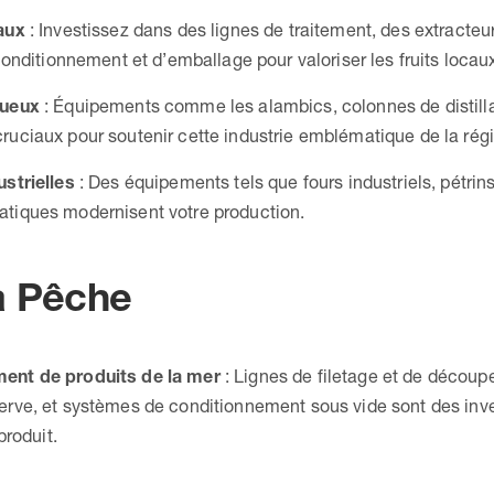
aux
: Investissez dans des lignes de traitement, des extracte
conditionnement et d’emballage pour valoriser les fruits locau
tueux
: Équipements comme les alambics, colonnes de distilla
uciaux pour soutenir cette industrie emblématique de la régi
ustrielles
: Des équipements tels que fours industriels, pétri
tiques modernisent votre production.
la Pêche
ent de produits de la mer
: Lignes de filetage et de découp
erve, et systèmes de conditionnement sous vide sont des inve
produit.