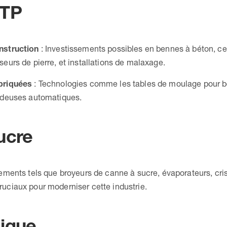
BTP
nstruction
: Investissements possibles en bennes à béton, ce
eurs de pierre, et installations de malaxage.
briquées
: Technologies comme les tables de moulage pour b
udeuses automatiques.
ucre
ements tels que broyeurs de canne à sucre, évaporateurs, crist
uciaux pour moderniser cette industrie.
mique