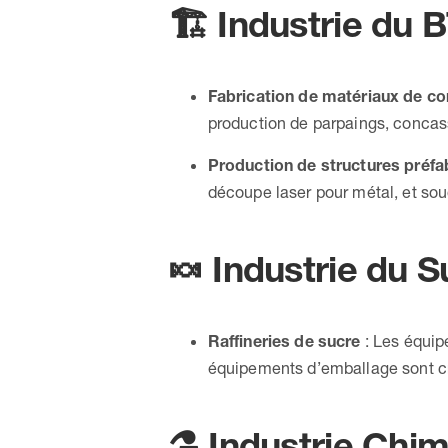
🏗️
Industrie du 
Fabrication de matériaux de co
production de parpaings, concass
Production de structures préfa
découpe laser pour métal, et so
🍬
Industrie du S
Raffineries de sucre
: Les équip
équipements d’emballage sont cr
⚗️
Industrie Chi