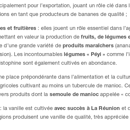
cipalement pour l’exportation, jouant un rôle clé dans 
ons en tant que producteurs de bananes de qualité ;
s et fruitières
: elles jouent un rôle essentiel dans l
 mettant en valeur la production de
fruits, de légumes 
re d’une grande variété de
produits maraîchers
(anana
ssion). Les incontournables
légumes « Péyi »
comme l’i
ristophine sont également cultivés en abondance.
ne place prépondérante dans l’alimentation et la cultu
agricoles cultivant au moins un tubercule de manioc. C
ivers produits dont la
semoule de manioc
appelée « co
: la vanille est cultivée
avec succès à La Réunion
et 
gions produisent une vanille de qualité, très apprécié