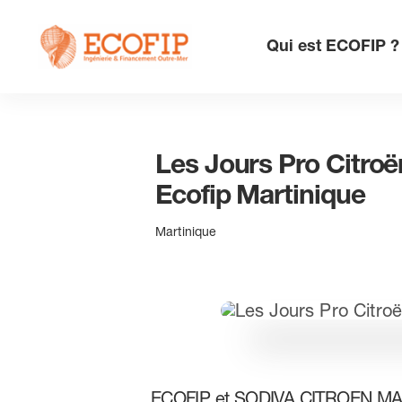
Skip
to
Qui est ECOFIP ?
content
Les Jours Pro Citroë
Ecofip Martinique
Martinique
ECOFIP et SODIVA CITROEN MARTI