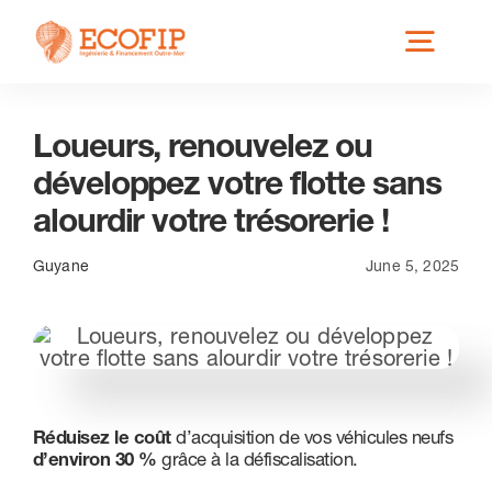
Skip
Toggl
to
content
Navig
Loueurs, renouvelez ou
Qui est ECOFIP ?
développez votre flotte sans
alourdir votre trésorerie !
Nos Services
Guyane
June 5, 2025
Nos Implantations
Secteurs éligibles
Réduisez le coût
d’acquisition de vos véhicules neufs
d’environ 30 %
grâce à la défiscalisation.
Actus