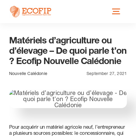
Skip
Toggl
to
content
Navig
Matériels d’agriculture ou
Qui est ECOFIP ?
d’élevage – De quoi parle t’on
? Ecofip Nouvelle Calédonie
Nos Services
Nouvelle Calédonie
September 27, 2021
Nos Implantations
Secteurs éligibles
Pour acquérir un matériel agricole neuf, l’entrepreneur
Actus
a plusieurs sources possibles: le concessionnaire, qui