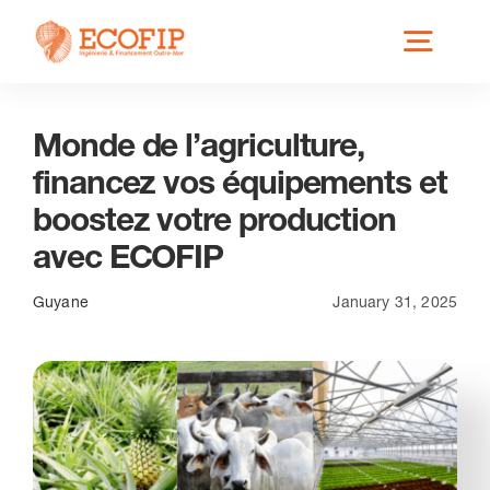
Skip
Toggl
to
content
Navig
Monde de l’agriculture,
Qui est ECOFIP ?
financez vos équipements et
boostez votre production
Nos Services
avec ECOFIP
Nos Implantations
Guyane
January 31, 2025
Secteurs éligibles
Actus