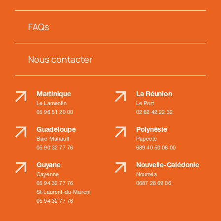
FAQs
Nous contacter
Martinique
La Réunion
Le Lamentin
Le Port
05 96 51 20 00
02 62 42 22 32
Guadeloupe
Polynésie
Baie Mahault
Papeete
05 90 32 77 76
689 40 50 06 00
Guyane
Nouvelle-Calédonie
Cayenne
Nouméa
05 94 32 77 76
0687 28 69 06
St-Laurent-du-Maroni
05 94 32 77 76