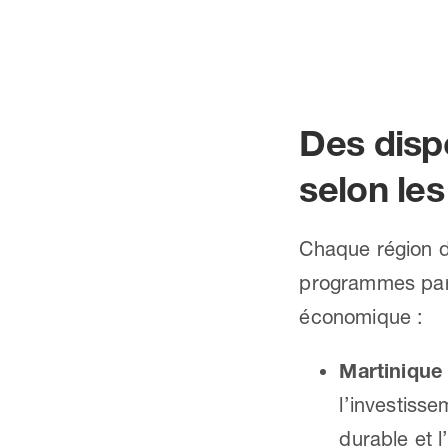
Des dispo
selon les
Chaque région 
programmes part
économique :
Martinique 
l’investiss
durable et 