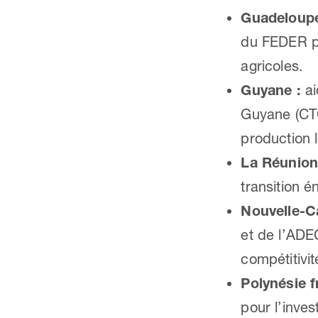
Guadeloupe
du FEDER po
agricoles.
Guyane :
ai
Guyane (CTG
production l
La Réunion
transition é
Nouvelle-C
et de l’ADE
compétitivit
Polynésie f
pour l’inves