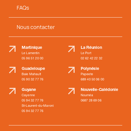
FAQs
Nous contacter
Martinique
La Réunion
Le Lamentin
Le Port
05 96 51 20 00
02 62 42 22 32
Guadeloupe
Polynésie
Baie Mahault
Papeete
05 90 32 77 76
689 40 50 06 00
Guyane
Nouvelle-Calédonie
Cayenne
Nouméa
05 94 32 77 76
0687 28 69 06
St-Laurent-du-Maroni
05 94 32 77 76