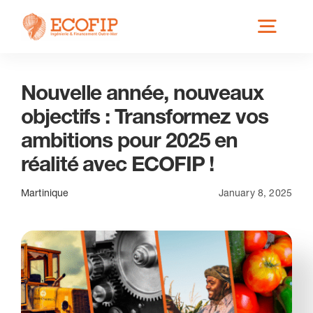
Skip
Toggl
to
content
Navig
Nouvelle année, nouveaux
Qui est ECOFIP ?
objectifs : Transformez vos
ambitions pour 2025 en
Nos Services
réalité avec ECOFIP !
Nos Implantations
Martinique
January 8, 2025
Secteurs éligibles
Actus