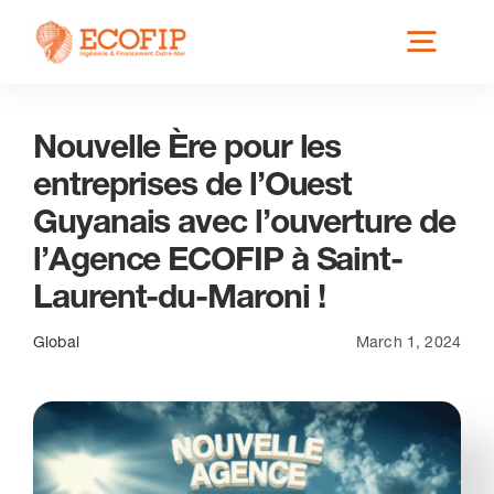
Skip
Toggl
to
content
Navig
Nouvelle Ère pour les
Qui est ECOFIP ?
entreprises de l’Ouest
Guyanais avec l’ouverture de
Nos Services
l’Agence ECOFIP à Saint-
Laurent-du-Maroni !
Nos Implantations
Global
March 1, 2024
Secteurs éligibles
Actus