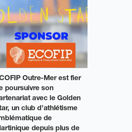
COFIP Outre-Mer est fier
Retour s
e poursuivre son
end au S
artenariat avec le Golden
Bâtisseur
tar, un club d’athlétisme
01/04/2026
mblématique de
artinique depuis plus de