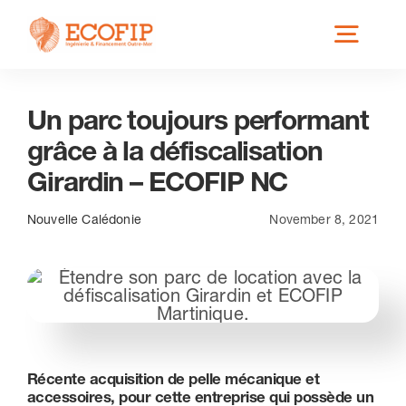
Skip
Toggl
to
content
Navig
Un parc toujours performant
Qui est ECOFIP ?
grâce à la défiscalisation
Girardin – ECOFIP NC
Nos Services
Nouvelle Calédonie
November 8, 2021
Nos Implantations
Secteurs éligibles
Récente acquisition de pelle mécanique et
Actus
accessoires, pour cette entreprise qui possède un