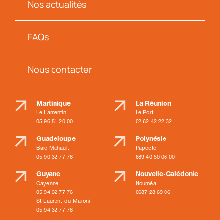
Nos actualités
FAQs
Nous contacter
Martinique
La Réunion
Le Lamentin
Le Port
05 96 51 20 00
02 62 42 22 32
Guadeloupe
Polynésie
Baie Mahault
Papeete
05 90 32 77 76
689 40 50 06 00
Guyane
Nouvelle-Calédonie
Cayenne
Nouméa
05 94 32 77 76
0687 28 69 06
St-Laurent-du-Maroni
05 94 32 77 76