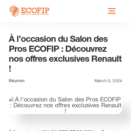
Skip
Toggl
to
content
Navig
À l’occasion du Salon des
Qui est ECOFIP ?
Pros ECOFIP : Découvrez
nos offres exclusives Renault
Nos Services
!
Nos Implantations
Réunion
March 5, 2024
Secteurs éligibles
Actus