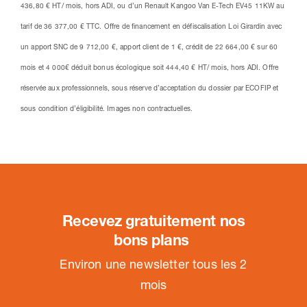
436,80 € HT/ mois, hors ADI, ou d’un Renault Kangoo Van E-Tech EV45 11KW au
tarif de 36 377,00 € TTC. Offre de financement en défiscalisation Loi Girardin avec
un apport SNC de 9 712,00 €, apport client de 1 €, crédit de 22 664,00 € sur 60
mois et 4 000€ déduit bonus écologique soit 444,40 € HT/ mois, hors ADI. Offre
réservée aux professionnels, sous réserve d’acceptation du dossier par ECOFIP et
sous condition d’éligibilité. Images non contractuelles.
Recevez gratuitement nos
bons plans
.
Environ une newsletter tous les 2
mois