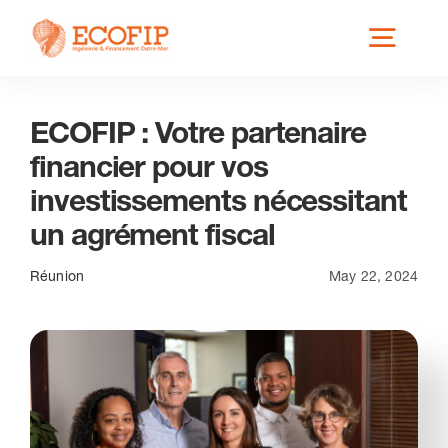
Skip
Toggl
to
content
Navig
ECOFIP : Votre partenaire
Qui est ECOFIP ?
financier pour vos
investissements nécessitant
Nos Services
un agrément fiscal
Nos Implantations
Réunion
May 22, 2024
Secteurs éligibles
Actus