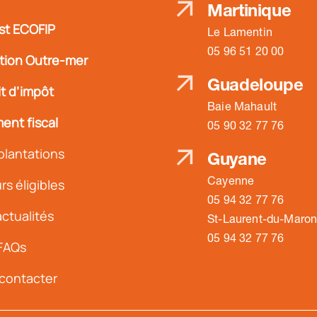
Martinique
st ECOFIP
Le Lamentin
05 96 51 20 00
ation Outre-mer
Guadeloupe
t d’impôt
Baie Mahault
ent fiscal
05 90 32 77 76
plantations
Guyane
Cayenne
s éligibles
05 94 32 77 76
ctualités
St-Laurent-du-Maron
05 94 32 77 76
FAQs
contacter