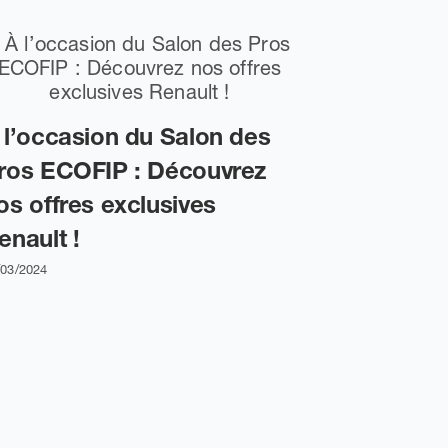
 l’occasion du Salon des
ros ECOFIP : Découvrez
os offres exclusives
enault !
/03/2024
🌱 Présen
service d
réunionn
25/03/2026